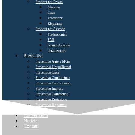
Prodotti per Privati
Mobilità
Casa
Protezione
Risparmio
Prodotti per Aziende
Professionisti
PMI
Grandi Aziende
Terzo Settore
Preventivi
Preventivo Auto e Moto
Preventivo UnipolRental
Preventivo Casa
Preventivo Condominio
Preventivo Cane e Gatto
Preventivo Impresa
Preventivo Commercio
Preventivo Protezione
Preventivo Risparmio
Sinistri
Convenzioni
Notizie
Contatti